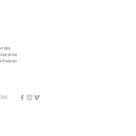
on des
oute prise
ichiste du
 NOUS