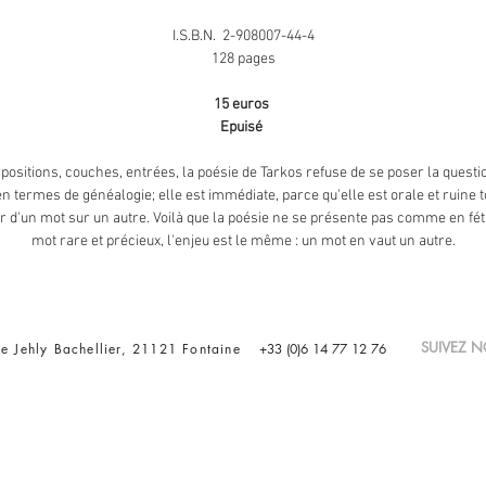
I.S.B.N. 2-908007-44-4
128 pages
15 euros
Epuisé
positions, couches, entrées, la poésie de Tarkos refuse de se poser la questi
en termes de généalogie; elle est immédiate, parce qu'elle est orale et ruine t
r d'un mot sur un autre. Voilà que la poésie ne se présente pas comme en fét
mot rare et précieux, l'enjeu est le même : un mot en vaut un autre.
SUIVEZ
e Jehly Bachellier, 21121 Fontaine
+33 (0)6 14 77 12 76