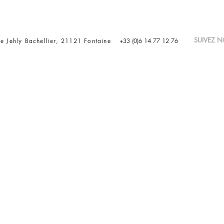
SUIVEZ
e Jehly Bachellier, 21121 Fontaine
+33 (0)6 14 77 12 76